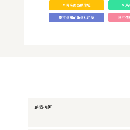
※馬來西亞徵信社
※馬
※可信賴的徵信社起薪
※可信
感情挽回