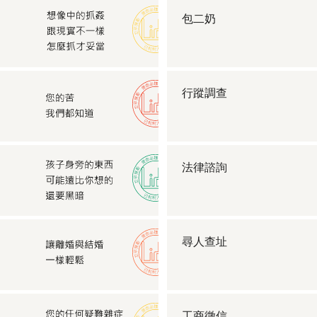
包二奶
行蹤調查
法律諮詢
尋人查址
工商徵信