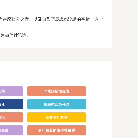
有甚麼弦外之音、以及自己下意識都沒講的事情，這些
立達徵信社諮詢。
產制
※電話騷擾提告
信社
※馬來西亞外遇
薪水
※徵信社業務
何跟蹤
※可信賴的徵信社價碼