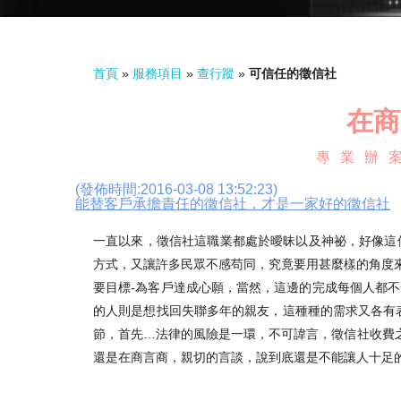
首頁
»
服務項目
»
查行蹤
»
可信任的徵信社
在商
專業辦案
(發佈時間:2016-03-08 13:52:23)
能替客戶承擔責任的徵信社，才是一家好的徵信社
一直以來，徵信社這職業都處於曖昧以及神祕，好像這
方式，又讓許多民眾不感苟同，究竟要用甚麼樣的角度
要目標-為客戶達成心願，當然，這邊的完成每個人都
的人則是想找回失聯多年的親友，這種種的需求又各有
節，首先…法律的風險是一環，不可諱言，徵信社收費
還是在商言商，親切的言談，說到底還是不能讓人十足