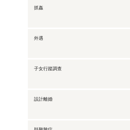
抓姦
外遇
子女行蹤調查
設計離婚
疑難雜症