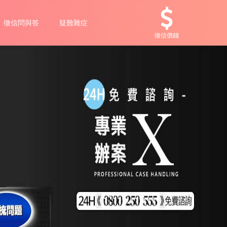
徵信問與答
疑難雜症
徵信價錢