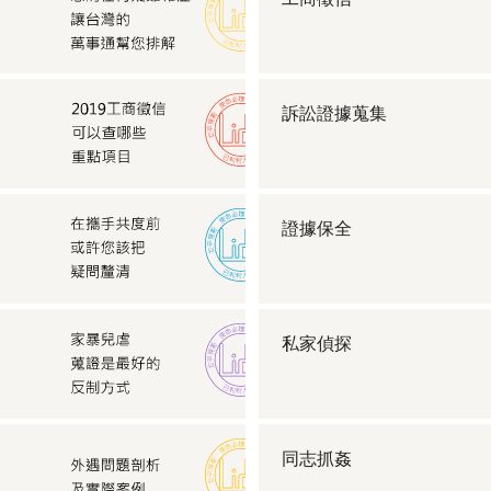
訴訟證據蒐集
證據保全
私家偵探
同志抓姦