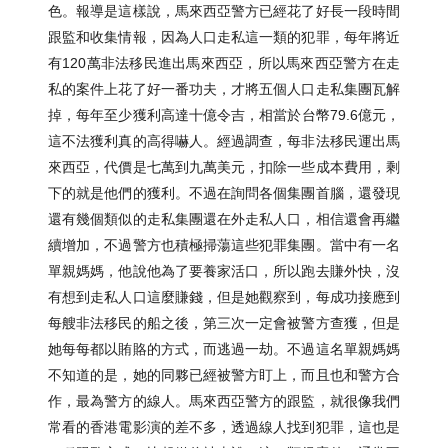
色。報導是這樣說，馬來西亞警方已經花了好長一段時間
跟監和收集情報，因為人口走私這一類的犯罪，每年將近
有120萬非法移民進出馬來西亞，所以馬來西亞警方在走
私的案件上花了好一番功夫，才將五個人口走私集團瓦解
掉，每年至少獲利高達十億令吉，相當於台幣79.6億元，
這不法獲利真的高得嚇人。經過調查，每非法移民運出馬
來西亞，代價是七萬到九萬美元，扣除一些成本費用，剩
下的就是他們的獲利。不過在詢問各個集團首腦，還發現
還有幾個類似的走私集團還在外走私人口，相信還會再繼
續增加，不過警方也積極掃蕩這些犯罪集團。當中有一名
單親媽媽，他說他為了要養家活口，所以跑去賺外快，沒
有想到走私人口這麼賺錢，但是她觀察到，每成功接應到
每艘非法移民的船之後，第三次一定會被警方查獲，但是
她每每都以賄賂的方式，而逃過一劫。不過這名單親媽媽
不知道的是，她的同夥已經被警方盯上，而且也和警方合
作，最為警方的線人。馬來西亞警方的跟監，就很像我們
常看的香港電影演的差不多，透過線人找到犯罪，這也是