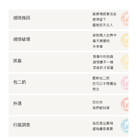
感情挽回
感情破壞
抓姦
包二奶
外遇
行蹤調查