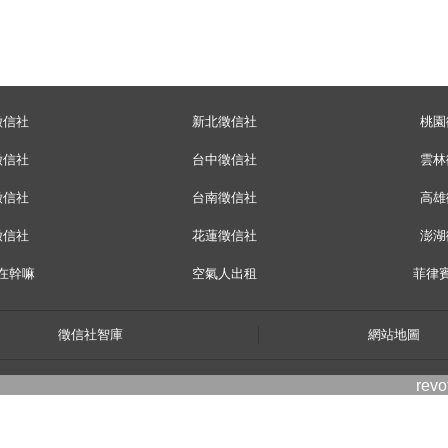
徵信社
新北徵信社
桃園
徵信社
台中徵信社
雲林
徵信社
台南徵信社
高雄
徵信社
花蓮徵信社
澎湖
在幹嘛
空氣人出租
菲律
徵信社智庫
網站地圖
rev
twitter
facebook