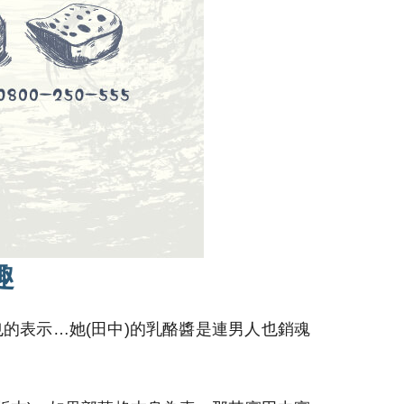
趣
的表示…她(田中)的乳酪醬是連男人也銷魂