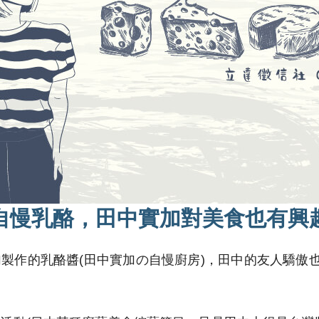
自慢乳酪，田中實加對美食也有興
製作的乳酪醬(田中實加の自慢廚房)，田中的友人驕傲也