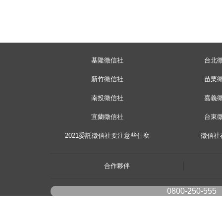
基隆徵信社
台北
新竹徵信社
苗栗
南投徵信社
嘉義
宜蘭徵信社
台東
2021委託徵信社要注意些什麼
徵信社
合作夥伴
0800-250-555
youtube
《桃園徵信》桃園市桃園區中平路102號2F