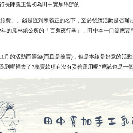
行長陳義正當初為田中實加舉辦的
旅費」。錢是匯到陳義正的名下，至於後續活動是否辦
12年的鳳林鎮公所的「百鬼夜行季」，田中本一口答應要帶
11月的活動而籌錢(而且是義賣)，但是本該是好意的活
跑到哪裡去了?義賣款項有沒有妥善運用呢?應該也是一