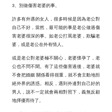
3、別做傷害老婆的事。
許多有外遇的女人，很多時候是因為老公對
自己不好，當然，最可能的事是老公做過傷
害老婆很深的事。如老公打罵老婆，欺騙老
婆，或是老公在外有情人。
或是老公對老婆極不關心，老婆懷孕了，老
公也不問不聞。有了這些傷害過後，老婆就
不會把婚姻 關係看得很重，就不會主動地拒
絕外界的誘惑。相反，遇到外邊對自己好的
男人，說不一定就會兩相對照下，義無反顧
地擇優而待了。