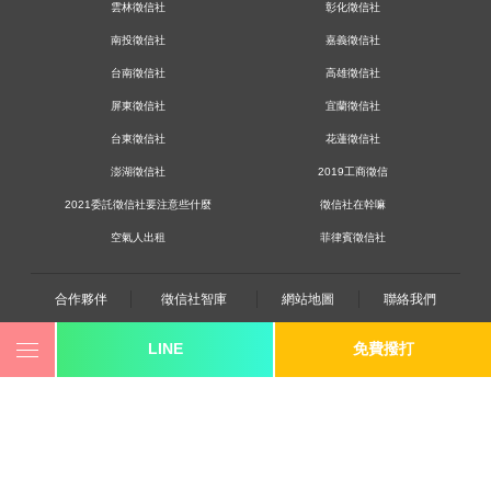
雲林徵信社
彰化徵信社
南投徵信社
嘉義徵信社
台南徵信社
高雄徵信社
屏東徵信社
宜蘭徵信社
台東徵信社
花蓮徵信社
澎湖徵信社
2019工商徵信
2021委託徵信社要注意些什麼
徵信社在幹嘛
空氣人出租
菲律賓徵信社
合作夥伴
徵信社智庫
網站地圖
聯絡我們
LINE
免費撥打
0800-250-555
revote990109@gmail.com
youtube
twitter
facebook
line
《桃園徵信》桃園市桃園區中平路102號2F
《台北徵信》臺北市中山區長安東路二段173號3樓
《高雄徵信》高雄市苓雅區建國一路139號2樓-2