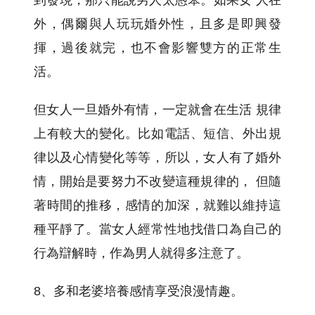
外，偶爾與人玩玩婚外性，且多是即興發
揮，過後就完，也不會影響雙方的正常生
活。
但女人一旦婚外有情，一定就會在生活 規律
上有較大的變化。比如電話、短信、外出規
律以及心情變化等等，所以，女人有了婚外
情，開始是要努力不改變這種規律的， 但隨
著時間的推移，感情的加深，就難以維持這
種平靜了。當女人經常性地找借口為自己的
行為辯解時，作為男人就得多注意了。
8、多和老婆培養感情享受浪漫情趣。