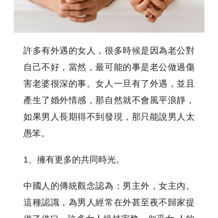
許多有外遇的女人，很多時候是因為老公對
自己不好，當然，最可能的事是老公做過傷
害老婆很深的事。女人一旦有了外遇，並且
產生了婚外情感，那自然就不會風平浪靜，
如果男人長期得不到發現，那只能說男人太
愚笨。
1、擁有更多的共同時光。
中國人的傳統觀念認為：男主外，女主內。
這種認識，為男人經常在外甚至夜不歸家提