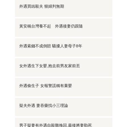
外遇買凶殺夫 狠婦判無期
黃安稱台灣養不起 外遇後妻仍跟隨
外遇索錢不成倒賠 騷擾人妻母子8年
女外遇生下女嬰,抱去前男友家前丟
外遇偷生子 女報警謊稱有棄嬰
疑夫外遇 妻吞藥找小三理論
男子疑妻有外遇自殺難挽回,最後將妻勒死