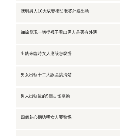
聰明男人10大馭妻術防老婆外遇出軌
細節發現一切從襪子看出男人是否有外遇
出軌來臨時女人應該怎麼辦
男女出軌十二大誤區搞清楚
男人出軌後的5個古怪舉動
四個花心期聰明女人要警惕