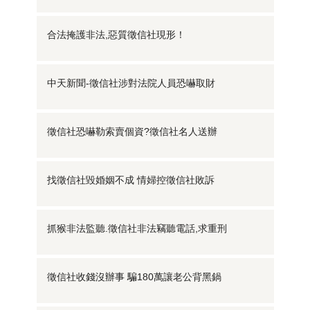
合法掩護非法,惡質徵信社現形！
中天新聞-徵信社涉對法院人員恐嚇取財
徵信社恐嚇勒索賣個資?徵信社名人送辦
找徵信社毀婚姻不成 情婦控徵信社敗訴
抓猴非法監聽.徵信社非法竊聽電話,求重刑
徵信社收錢沒辦事 騙180萬讓老公背黑鍋