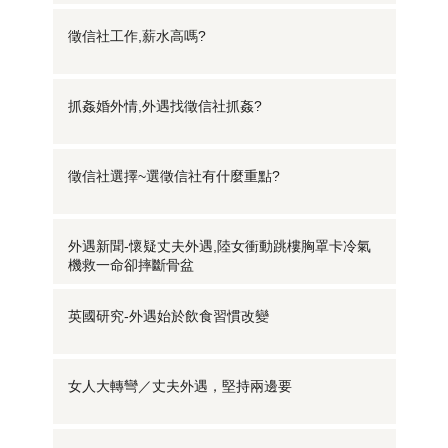
徵信社工作,薪水高嗎?
抓姦婚外情,外遇找徵信社抓姦?
徵信社選擇~選徵信社有什麼重點?
外遇新聞-懷疑丈夫外遇,陸女衝動跳樓胸罩卡冷氣
機救一命卻摔斷骨盆
英國研究-外遇始於飲食習慣改變
女人大轉彎／丈夫外遇，堅持兩邊要