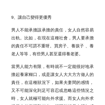
9、讓自己變得更優秀
男人不能承擔該承擔的責任，女人自然容易
出軌。比如，在現在這種社會，男人要承擔
的責任不可謂不重呀。買房子、養孩子 、養
老人等等，有些男人甚至還得養老婆。
當男人能力有限，有時就不一定能很好地承
擔起養家糊口，或是讓女人大大方方做人的
責任，在這種狀況下，如果夫妻間的感情，
又不可能深化到足可容忍或忽略這些情況之
時，女人就極可能向外求援。而女人向外求