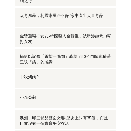
婚之行
吸毒風暴，柯震東星路不保-家中查出大量毒品
金賢重毆打女友-韓國藝人金賢重，被爆涉嫌暴力毆
打女友
攝影師記錄「電擊一瞬間」募集了80位自願者精采
呈現「痛」的感覺
中秋烤肉?
小布裘莉
澳洲、印度驚見雙面女嬰-歷史上只有35個，而且
目前沒有一個寶寶平安存活