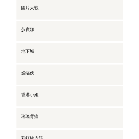
國片大戰
莎賓娜
地下城
蝙蝠俠
香港小姐
瑤瑤背痛
彩虹橡皮筋