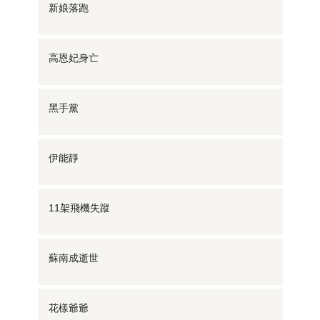
新娘落跑
高恩妃身亡
黑手黨
伊能靜
11架飛機失蹤
蘇南成逝世
花樣爺爺