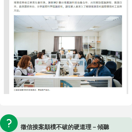
徵信接案顛樸不破的硬道理－傾聽