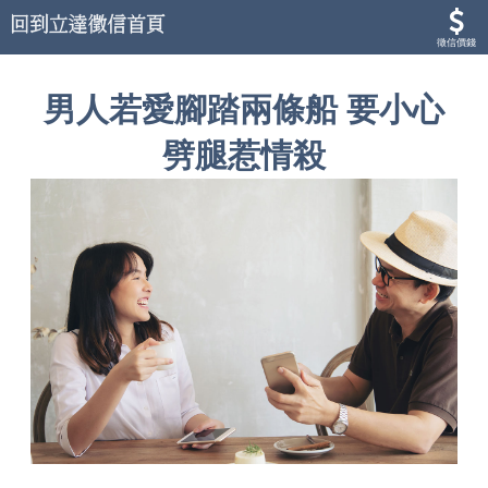
徵信價錢
男人若愛腳踏兩條船 要小心
劈腿惹情殺