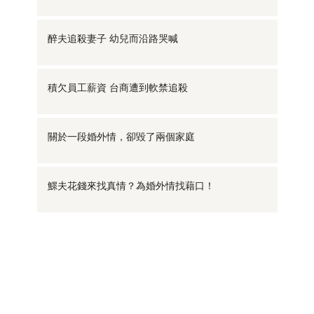
醉夫追殺妻子 幼兒而沿路哭喊
積欠員工薪資 台商遭到軟禁追殺
關於一段婚外情，卻毀了兩個家庭
鰥夫花錢來找真情？為婚外情找藉口！