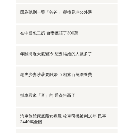
因為聽到一聲「爸爸」 卻撞見老公外遇
在中國包二奶 台妻獲賠了300萬
年關將近天氣變冷 想要結婚的人就多了
老夫少妻吵著要離婚 互相索百萬贍養費
抓車震來「音」的 通姦告贏了
汽車旅館床底藏女裸屍 校車司機被判18年 民事
2440萬全賠