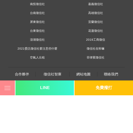
南投徵信社
嘉義徵信社
台南徵信社
高雄徵信社
屏東徵信社
宜蘭徵信社
台東徵信社
花蓮徵信社
澎湖徵信社
2019工商徵信
2021委託徵信社要注意些什麼
徵信社在幹嘛
空氣人出租
菲律賓徵信社
合作夥伴
徵信社智庫
網站地圖
聯絡我們
LINE
免費撥打
0800-250-555
revote990109@gmail.com
youtube
twitter
facebook
line
《桃園徵信》桃園市桃園區中平路102號2F
《台北徵信》臺北市中山區長安東路二段173號3樓
《高雄徵信》高雄市苓雅區建國一路139號2樓-2