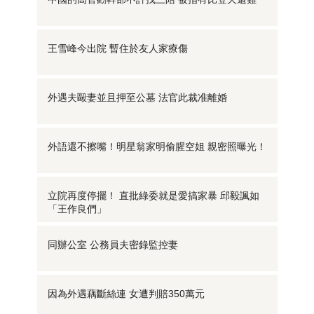
王雪峰今出院 暫住於友人家療傷
外遇夫毆妻並且押至公墓 法官此裁准離婚
外語還不擦嘴！明星翁家明偷腥空姐 親密照曝光！
立院再度停擺！ 直批綠委就是愛搞家暴 邱毅諷如
「王作良們」
同辦公室 公務員夫密錄監控妻
因為外遇藕斷絲連 女遭判賠350萬元