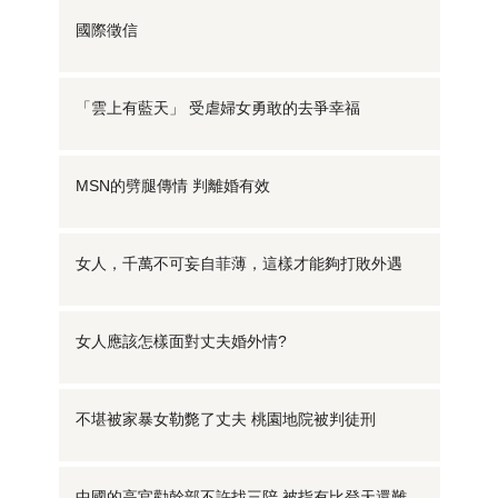
國際徵信
「雲上有藍天」 受虐婦女勇敢的去爭幸福
MSN的劈腿傳情 判離婚有效
女人，千萬不可妄自菲薄，這樣才能夠打敗外遇
女人應該怎樣面對丈夫婚外情?
不堪被家暴女勒斃了丈夫 桃園地院被判徒刑
中國的高官勸幹部不許找三陪 被指有比登天還難