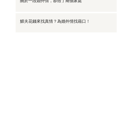
關於一段婚外情，卻毀了兩個家庭
鰥夫花錢來找真情？為婚外情找藉口！