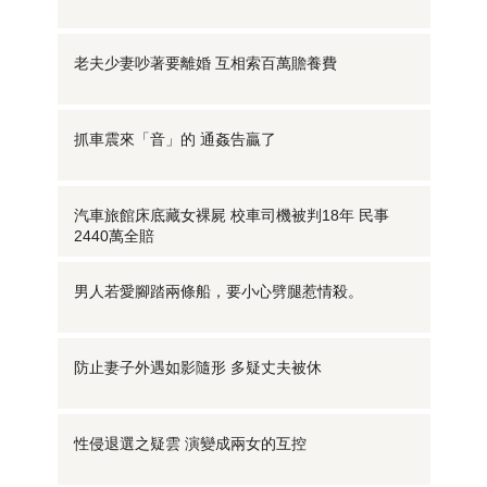
老夫少妻吵著要離婚 互相索百萬贍養費
抓車震來「音」的 通姦告贏了
汽車旅館床底藏女裸屍 校車司機被判18年 民事
2440萬全賠
男人若愛腳踏兩條船，要小心劈腿惹情殺。
防止妻子外遇如影隨形 多疑丈夫被休
性侵退選之疑雲 演變成兩女的互控