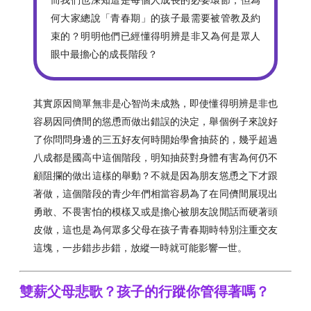
何大家總說「青春期」的孩子最需要被管教及約
束的？明明他們已經懂得明辨是非又為何是眾人
眼中最擔心的成長階段？
其實原因簡單無非是心智尚未成熟，即使懂得明辨是非也
容易因同儕間的慫恿而做出錯誤的決定，舉個例子來說好
了你問問身邊的三五好友何時開始學會抽菸的，幾乎超過
八成都是國高中這個階段，明知抽菸對身體有害為何仍不
顧阻攔的做出這樣的舉動？不就是因為朋友慫恿之下才跟
著做，這個階段的青少年們相當容易為了在同儕間展現出
勇敢、不畏害怕的模樣又或是擔心被朋友說閒話而硬著頭
皮做，這也是為何眾多父母在孩子青春期時特別注重交友
這塊，一步錯步步錯，放縱一時就可能影響一世。
雙薪父母悲歌？孩子的行蹤你管得著嗎？