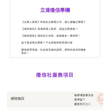
立達徵信專欄
【合夥人調查】和朋友合夥開公司，擔心被騙怎麼辦？
【感情挽回】當感情遇上瓶頸，我該怎麼挽救？
【婚前調查】婚前知己知彼，讓婚姻多一層保障！
孩子叛逆期怎麼辦？子女調查輕鬆掌握行蹤
關係經營理論：比起無意義的謾罵，適時的保持距離會
更好！
親愛的別再這樣！那些以愛為名的「情緒勒索」正綁架
了你們的關係
網戀是詐騙？徵信社曝常見的「交友&包裹詐騙」手法
徵信社服務項目
比較「泰國情降法」、「和合術」、「徵信社挽回」！
哪個挽回成效佳？
老公外遇了？跨海婚姻的真相，竟是一道道愛情謊言
徵信風險論：委託「徵信社」真有效果嗎？會不會被
告？
感情挽回
父母戀愛學分：孩子交往對象好複雜？如何一探究竟對
方底細