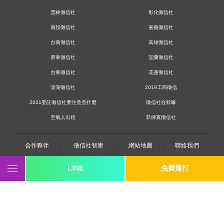
【婚前調查】她燦爛笑容背後藏著什麼我不知道的心
事？
雲林徵信社
彰化徵信社
霸凌蒐證－讓證據幫受害者說話，讓正義得以伸張。
南投徵信社
嘉義徵信社
看不見的網路風險知多少？徵信找人幫你找出背後鍵盤
手。
台南徵信社
高雄徵信社
【空氣人出租】簡單的陪伴，當你想傾訴時我就在你身
屏東徵信社
宜蘭徵信社
旁
台東徵信社
花蓮徵信社
公司謊言連篇，該如何揪出他們造假證據？
澎湖徵信社
2019工商徵信
徵信社尋人服務的重要性，是想找誰都可以嗎？
2021委託徵信社要注意些什麼
徵信社在幹嘛
【行蹤調查】唸碩士班的男朋友常常搞消失，我該怎麼
辦？
空氣人出租
菲律賓徵信社
兒子從不袒露的秘密，跟蹤調查帶你一探究竟
婚前徵信：「她說她愛上別人，但事實卻另有蹊蹺…」
合作夥伴
徵信社智庫
網站地圖
聯絡我們
婚前徵信究竟是不是必要的？過來人這樣說！
LINE
免費撥打
最新型詐騙！從天而降的抖音美女是真實還是詐騙？
0800-250-555
revote990109@gmail.com
感情挽救－客觀地評估感情利弊，協助委託人處理感情
youtube
twitter
facebook
line
上的問題
《桃園徵信》桃園市桃園區中平路102號2F
蒐證好困難？「自行蒐證」與「徵信社蒐證」差異大公
《台北徵信》臺北市中山區長安東路二段173號3樓
開！
《高雄徵信》高雄市苓雅區建國一路139號2樓-2