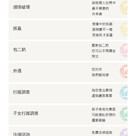
婚姻生活總不順？徵信社曝失敗婚姻常見的幾種生活模
感情破壞
式
【外遇蒐證】老公在外面有小三，我該怎麼保護我自
己？
抓姦
遭介入的感情怎麼復仇？如何給渣男、渣女一個教訓
不可不防！常見的五大徵信社陷阱招術
外遇的真相：不是我對婚姻不忠誠，是現實逼得我選擇
包二奶
離開
【感情挽救】十年婚姻挽救，讓劈腿丈夫回頭是岸。
無法及時擁抱的愛，「遠距離」是感情的致命題？
外遇
【尋人查址】要如何在茫茫人海中，找到亦師亦友的伯
樂？
【家暴蒐證】斯文姊夫家暴姊姊，卻以為不會被發現…
行蹤調查
【婚前徵信】結婚前前任找上門，我該怎麼做？
【感情挽救】女友偷吃已婚男，老實男友蒐證揭發渣男
真面目
子女行蹤調查
【企業徵信】找朋友幫忙經營公司，他卻捲款而逃…
「啪—」巴掌聲下的女人，遠離家暴究竟該怎麼做？
法律諮詢