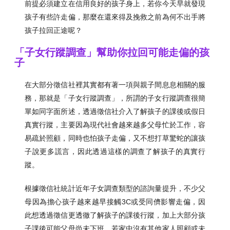
前提必須建立在信用良好的孩子身上，若你今天早就發現
孩子有些許走偏，那麼在還來得及挽救之前為何不出手將
孩子拉回正途呢？
「子女行蹤調查」幫助你拉回可能走偏的孩
子
在大部分徵信社裡其實都有著一項與親子間息息相關的服
務，那就是「子女行蹤調查」，所謂的子女行蹤調查很簡
單如同字面所述，透過徵信社介入了解孩子的課後或假日
真實行蹤，主要因為現代社會越來越多父母忙於工作，容
易疏於照顧，同時也怕孩子走偏，又不想打草驚蛇的讓孩
子說更多謊言，因此透過這樣的調查了解孩子的真實行
蹤。
根據徵信社統計近年子女調查類型的諮詢量提升，不少父
母因為擔心孩子越來越早接觸3C或受同儕影響走偏，因
此想透過徵信更透徹了解孩子的課後行蹤，加上大部分孩
子課後可能父母尚未下班，若家中沒有其他家人照顧或未