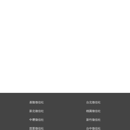
擔心孩子沉溺網路走偏，徵信社網路交友風險及如何防
範？
徵信社報價Q&A，為何總要見面後才得以報價？
面對婚外情的真相，該如何修復關係？
別再幫他找藉口，讓家暴蒐證幫你擺脫令人心碎的夢
魘！
失而復得的父子關係，讓台商在晚年享有圓滿的人生
立達跟蹤調查發現枕邊人不為人知的一面、藏在婚姻背
後的祕密
工商徵信－委託人的情報局，幫您察覺合作背後的風險
空氣人出租：靜靜地陪伴你走過孤單的時刻，在你需要
人陪的時候
【婚前調查】突然說要冷靜一段時間的她，究竟出了什
麼變化？
【感情挽救】苦等對方回心轉意，不如找專家幫你找對
方法。
基隆徵信社
台北徵信社
【失蹤找人】幫委託人找回十五年前，激勵自己起身而
行的恩師
新北徵信社
桃園徵信社
【著作權盜用】創作遭他人侵占還上傳數位平台，我該
中壢徵信社
新竹徵信社
怎麼辦？
苗栗徵信社
台中徵信社