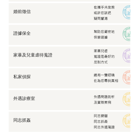
徵信社抓姦與自行抓姦差異？需要注意什麼？
婚前徵信
出租陪伴？徵信社竟有「空氣人」服務！陪你走過每一
個孤寂時分
【身家調查】網友說他要找我一起創業，我可以答應他
嗎？
證據保全
【外遇蒐證】某知名企業老闆背著元配養了小三整整五
年
【失蹤找人】前女友為自己生了孩子卻毫不知情…
家暴及兒童虐待蒐證
【家庭暴力】每個人都值得被愛，切勿縱容另一半的暴
力行為！
【反外遇蒐證】外遇被另一半發現，可以採取什麼方式
私家偵探
讓情勢逆轉？
【劈腿證據】不被愛的才是第三者？要怎麼保護自己在
婚姻上的權益？
外遇診療室
【職場霸凌】讓人不堪其擾的職場霸凌，要怎麼結束這
場惡夢？
夫妻關係論：出現裂縫的婚姻該如何修補？
同志抓姦
愛情中的第三者，明知介入他人感情是錯，為何仍一意
孤行？
發現配偶有炮友，我該離婚嗎？