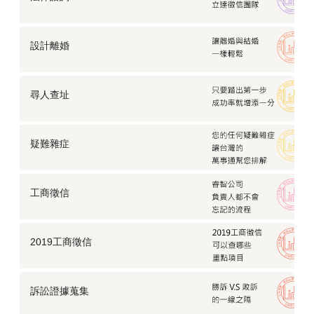
【行蹤調查】每個月都會消失一次的男朋友，到底去了
哪裡？
蔓延數十年的思念，竟靠徵信社協助尋回？
設計離婚
【企業徵信】公司聘請了一個來路不明的高層，身為股
東我該…
【婚前徵信】不確定該不該結婚，他連存摺都不讓我
看…
尋人查址
【離婚蒐證】他不跟我離婚，不願意簽字怎麼辦？
【婚前徵信】好姊妹要想婚了，可是她說她的他有點
怪…
疑難雜症
【防止仙人跳】有心人士設計仙人跳，我該如何自保？
【工商徵信】家族企業鬧糾紛，徵信蒐證推翻親戚謊言
工商徵信
【離婚談判】外遇被老婆發現怎麼辦？
我的預算有限，這樣還能委託徵信社嗎？
老公行蹤詭異怎麼查？徵信社「行蹤調查」揭真相
2019工商徵信
離職員工疑似違反競業禁止條款，該如何查證？
【外遇蒐證】老公偷吃女學生大搞不倫，元配看不下
去…
訴訟證據蒐集
徵信社賺錢很容易？從業超過十年職員曝真相究竟為何