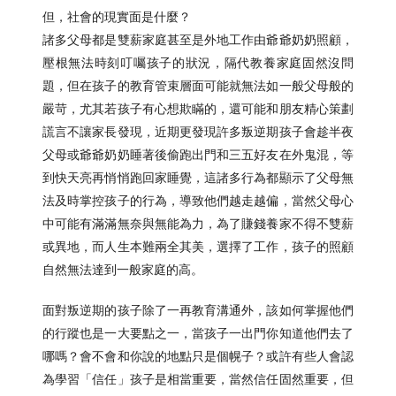
但，社會的現實面是什麼？
諸多父母都是雙薪家庭甚至是外地工作由爺爺奶奶照顧，
壓根無法時刻叮囑孩子的狀況，隔代教養家庭固然沒問
題，但在孩子的教育管束層面可能就無法如一般父母般的
嚴苛，尤其若孩子有心想欺瞞的，還可能和朋友精心策劃
謊言不讓家長發現，近期更發現許多叛逆期孩子會趁半夜
父母或爺爺奶奶睡著後偷跑出門和三五好友在外鬼混，等
到快天亮再悄悄跑回家睡覺，這諸多行為都顯示了父母無
法及時掌控孩子的行為，導致他們越走越偏，當然父母心
中可能有滿滿無奈與無能為力，為了賺錢養家不得不雙薪
或異地，而人生本難兩全其美，選擇了工作，孩子的照顧
自然無法達到一般家庭的高。
面對叛逆期的孩子除了一再教育溝通外，該如何掌握他們
的行蹤也是一大要點之一，當孩子一出門你知道他們去了
哪嗎？會不會和你說的地點只是個幌子？或許有些人會認
為學習「信任」孩子是相當重要，當然信任固然重要，但