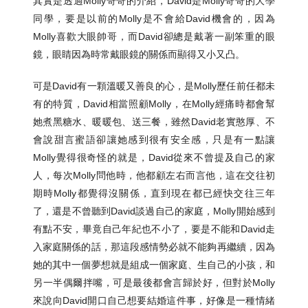
其實是透過Molly哥哥的介紹，David是Molly哥哥的大學
同學，要是以前的Molly是不會給David機會的，因為
Molly喜歡大眼帥哥，而David卻總是戴著一副笨重的眼
鏡，眼睛因為時常戴眼鏡的關係而顯得又小又凸。
可是David有一顆溫暖又善良的心，是Molly歷任前任都未
有的特質，David相當照顧Molly，在Molly經痛時都會幫
她煮黑糖水、暖暖包、送三餐，雖然David老實憨厚、不
會說甜言蜜語卻讓她感到很有安全感，只是有一點讓
Molly覺得很奇怪的就是，David從來不曾提及自己的家
人，每次Molly問他時，他都顧左右而言他，這在交往初
期時Molly都覺得沒關係，直到現在都已經快交往三年
了，還是不曾聽到David談過自己的家庭，Molly開始感到
有點不安，畢竟自己年紀也不小了，要是不能和David走
入家庭關係的話，那這段感情勢必就不能夠再繼續，因為
她的其中一個夢想就是組成一個家庭、生自己的小孩，和
另一半偶爾拌嘴，可是最後都會言歸於好，但對於Molly
來說向David開口自己想要結婚這件事，好像是一種情緒