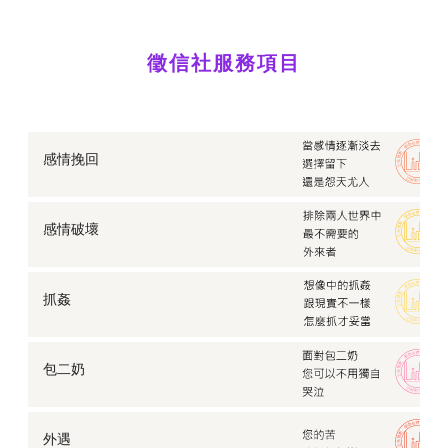
親愛的別再這樣！那些以愛為名的「情緒勒索」正綁架
了你們的關係
網戀是詐騙？徵信社曝常見的「交友&包裹詐騙」手法
徵信社服務項目
比較「泰國情降法」、「和合術」、「徵信社挽回」！
哪個挽回成效佳？
老公外遇了？跨海婚姻的真相，竟是一道道愛情謊言
徵信風險論：委託「徵信社」真有效果嗎？會不會被
告？
感情挽回
父母戀愛學分：孩子交往對象好複雜？如何一探究竟對
方底細
婚姻生活總不順？徵信社曝失敗婚姻常見的幾種生活模
感情破壞
式
【外遇蒐證】老公在外面有小三，我該怎麼保護我自
己？
抓姦
遭介入的感情怎麼復仇？如何給渣男、渣女一個教訓
不可不防！常見的五大徵信社陷阱招術
外遇的真相：不是我對婚姻不忠誠，是現實逼得我選擇
包二奶
離開
【感情挽救】十年婚姻挽救，讓劈腿丈夫回頭是岸。
無法及時擁抱的愛，「遠距離」是感情的致命題？
外遇