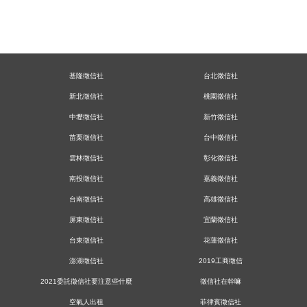
空氣人出租：靜靜地陪伴你走過孤單的時刻，在你需要
人陪的時候
【婚前調查】突然說要冷靜一段時間的她，究竟出了什
麼變化？
【感情挽救】苦等對方回心轉意，不如找專家幫你找對
方法。
基隆徵信社
台北徵信社
【失蹤找人】幫委託人找回十五年前，激勵自己起身而
行的恩師
新北徵信社
桃園徵信社
【著作權盜用】創作遭他人侵占還上傳數位平台，我該
中壢徵信社
新竹徵信社
怎麼辦？
苗栗徵信社
台中徵信社
【婚前調查】她燦爛笑容背後藏著什麼我不知道的心
事？
雲林徵信社
彰化徵信社
霸凌蒐證－讓證據幫受害者說話，讓正義得以伸張。
南投徵信社
嘉義徵信社
看不見的網路風險知多少？徵信找人幫你找出背後鍵盤
手。
台南徵信社
高雄徵信社
【空氣人出租】簡單的陪伴，當你想傾訴時我就在你身
屏東徵信社
宜蘭徵信社
旁
台東徵信社
花蓮徵信社
公司謊言連篇，該如何揪出他們造假證據？
澎湖徵信社
2019工商徵信
徵信社尋人服務的重要性，是想找誰都可以嗎？
2021委託徵信社要注意些什麼
徵信社在幹嘛
【行蹤調查】唸碩士班的男朋友常常搞消失，我該怎麼
辦？
空氣人出租
菲律賓徵信社