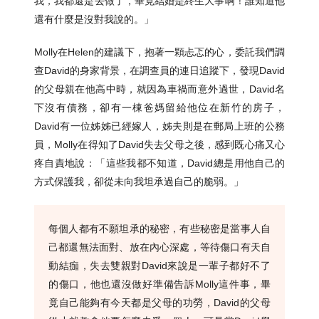
我，我都還是去做了，畢竟結婚是終生大事啊！誰知道他
還有什麼是沒對我說的。」
Molly在Helen的建議下，抱著一顆忐忑的心，委託我們調
查David的身家背景，在調查員的連日追蹤下，發現David
的父母親在他高中時，就因為車禍而意外過世，David名
下沒有債務，卻有一棟爸媽留給他位在新竹的房子，
David有一位姊姊已經嫁人，姊夫則是在郵局上班的公務
員，Molly在得知了David失去父母之後，感到既心痛又心
疼自責地說：「這些我都不知道，David總是用他自己的
方式保護我，卻從未向我坦承過自己的脆弱。」
每個人都有不願坦承的秘密，有些秘密是當事人自
己都還無法面對、放在內心深處，等待傷口有天自
動結痂，失去雙親對David來說是一輩子都好不了
的傷口，他也還沒做好準備告訴Molly這件事，畢
竟自己能夠有今天都是父母的功勞，David的父母