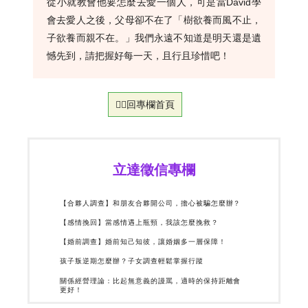
從小就教會他要怎麼去愛一個人，可是當David學
會去愛人之後，父母卻不在了「樹欲養而風不止，
子欲養而親不在。」我們永遠不知道是明天還是遺
憾先到，請把握好每一天，且行且珍惜吧！
👉🏻回專欄首頁
立達徵信專欄
【合夥人調查】和朋友合夥開公司，擔心被騙怎麼辦？
【感情挽回】當感情遇上瓶頸，我該怎麼挽救？
【婚前調查】婚前知己知彼，讓婚姻多一層保障！
孩子叛逆期怎麼辦？子女調查輕鬆掌握行蹤
關係經營理論：比起無意義的謾罵，適時的保持距離會
更好！