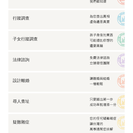
【尋人查址】要如何在茫茫人海中，找到亦師亦友的伯
樂？
【家暴蒐證】斯文姊夫家暴姊姊，卻以為不會被發現…
行蹤調查
【婚前徵信】結婚前前任找上門，我該怎麼做？
【感情挽救】女友偷吃已婚男，老實男友蒐證揭發渣男
真面目
子女行蹤調查
【企業徵信】找朋友幫忙經營公司，他卻捲款而逃…
「啪—」巴掌聲下的女人，遠離家暴究竟該怎麼做？
法律諮詢
【行蹤調查】每個月都會消失一次的男朋友，到底去了
哪裡？
蔓延數十年的思念，竟靠徵信社協助尋回？
設計離婚
【企業徵信】公司聘請了一個來路不明的高層，身為股
東我該…
【婚前徵信】不確定該不該結婚，他連存摺都不讓我
看…
尋人查址
【離婚蒐證】他不跟我離婚，不願意簽字怎麼辦？
【婚前徵信】好姊妹要想婚了，可是她說她的他有點
怪…
疑難雜症
【防止仙人跳】有心人士設計仙人跳，我該如何自保？