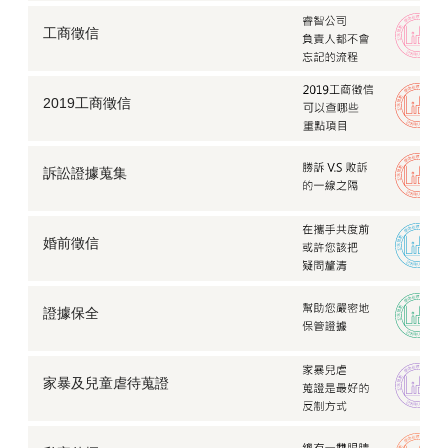
【工商徵信】家族企業鬧糾紛，徵信蒐證推翻親戚謊言
工商徵信
【離婚談判】外遇被老婆發現怎麼辦？
我的預算有限，這樣還能委託徵信社嗎？
老公行蹤詭異怎麼查？徵信社「行蹤調查」揭真相
2019工商徵信
離職員工疑似違反競業禁止條款，該如何查證？
【外遇蒐證】老公偷吃女學生大搞不倫，元配看不下
去…
訴訟證據蒐集
徵信社賺錢很容易？從業超過十年職員曝真相究竟為何
徵信社抓姦與自行抓姦差異？需要注意什麼？
婚前徵信
出租陪伴？徵信社竟有「空氣人」服務！陪你走過每一
個孤寂時分
【身家調查】網友說他要找我一起創業，我可以答應他
嗎？
證據保全
【外遇蒐證】某知名企業老闆背著元配養了小三整整五
年
【失蹤找人】前女友為自己生了孩子卻毫不知情…
家暴及兒童虐待蒐證
【家庭暴力】每個人都值得被愛，切勿縱容另一半的暴
力行為！
【反外遇蒐證】外遇被另一半發現，可以採取什麼方式