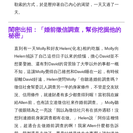
勒索的方式，於是壓抑著自己內心的渴望，一天又過了一
天。
閨密出招：「婚前徵信調查，幫你挖掘他的
秘密」
直到有一天Molly和好友Helen(化名)相約吃飯，Molly向
Helen傾訴了自己這些日子以來的煩惱，擔心David並不
想要娶她、還有對David的背景除了大學以外的事都一概
不知，這讓Molly覺得自己雖然和David睡在一起，有時候
卻離David好遠，Helen便問Molly「你聽過婚前調查嗎？
徵信社會幫委託人調查另一半的身家條件，不管是交友狀
況、信用條件，就連財產有多少都查得到喔！當初我在嫁
給Allen前，也有請立達徵信社來作婚前調查。」Molly聽
了後眼睛為之一亮說「我以為徵信社只有在抓外遇耶！沒
想到連婚前身家調查都有在做。」Helen說「阿你這種情
況，超適合去做婚前調查的啊！我家Allen什麼都告訴