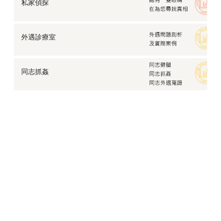
私家偵探
讓情勢逆轉？
【劈腿證據】不被愛的才是第三者？要怎麼保護自己在
婚姻上的權益？
外遇診療室
【職場霸凌】讓人不堪其擾的職場霸凌，要怎麼結束這
場惡夢？
夫妻關係論：出現裂縫的婚姻該如何修補？
同志抓姦
愛情中的第三者，明知介入他人感情是錯，為何仍一意
孤行？
發現配偶有炮友，我該離婚嗎？
擔心孩子沉溺網路走偏，徵信社網路交友風險及如何防
範？
徵信社報價Q&A，為何總要見面後才得以報價？
面對婚外情的真相，該如何修復關係？
別再幫他找藉口，讓家暴蒐證幫你擺脫令人心碎的夢
魘！
失而復得的父子關係，讓台商在晚年享有圓滿的人生
立達跟蹤調查發現枕邊人不為人知的一面、藏在婚姻背
後的祕密
工商徵信－委託人的情報局，幫您察覺合作背後的風險