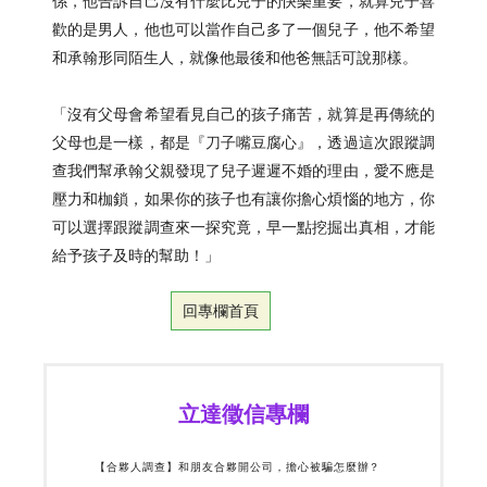
係，他告訴自己沒有什麼比兒子的快樂重要，就算兒子喜
歡的是男人，他也可以當作自己多了一個兒子，他不希望
和承翰形同陌生人，就像他最後和他爸無話可說那樣。
「沒有父母會希望看見自己的孩子痛苦，就算是再傳統的
父母也是一樣，都是『刀子嘴豆腐心』，透過這次跟蹤調
查我們幫承翰父親發現了兒子遲遲不婚的理由，愛不應是
壓力和枷鎖，如果你的孩子也有讓你擔心煩惱的地方，你
可以選擇跟蹤調查來一探究竟，早一點挖掘出真相，才能
給予孩子及時的幫助！」
回專欄首頁
立達徵信專欄
【合夥人調查】和朋友合夥開公司，擔心被騙怎麼辦？