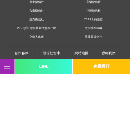
【空氣人出租】簡單的陪伴，當你想傾訴時我就在你身
屏東徵信社
宜蘭徵信社
旁
台東徵信社
花蓮徵信社
公司謊言連篇，該如何揪出他們造假證據？
澎湖徵信社
2019工商徵信
徵信社尋人服務的重要性，是想找誰都可以嗎？
2021委託徵信社要注意些什麼
徵信社在幹嘛
【行蹤調查】唸碩士班的男朋友常常搞消失，我該怎麼
辦？
空氣人出租
菲律賓徵信社
兒子從不袒露的秘密，跟蹤調查帶你一探究竟
婚前徵信：「她說她愛上別人，但事實卻另有蹊蹺…」
合作夥伴
徵信社智庫
網站地圖
聯絡我們
婚前徵信究竟是不是必要的？過來人這樣說！
LINE
免費撥打
最新型詐騙！從天而降的抖音美女是真實還是詐騙？
0800-250-555
revote990109@gmail.com
感情挽救－客觀地評估感情利弊，協助委託人處理感情
youtube
twitter
facebook
line
上的問題
《桃園徵信》桃園市桃園區中平路102號2F
蒐證好困難？「自行蒐證」與「徵信社蒐證」差異大公
《台北徵信》臺北市中山區長安東路二段173號3樓
開！
《高雄徵信》高雄市苓雅區建國一路139號2樓-2
《新竹徵信》北區林森路203號4樓之2
《台中徵信》台中市西區台灣大道一段726號三樓之1
《基隆徵信》仁愛區仁一路109號2樓
《香港徵信》100 Queen's Road Central,6th,12th,&15th Floors,Central