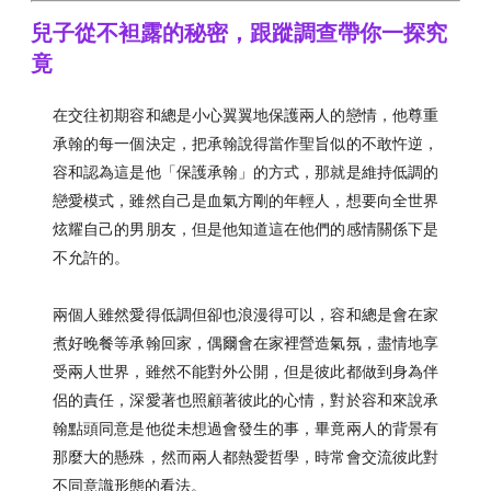
兒子從不袒露的秘密，跟蹤調查帶你一探究
竟
在交往初期容和總是小心翼翼地保護兩人的戀情，他尊重
承翰的每一個決定，把承翰說得當作聖旨似的不敢忤逆，
容和認為這是他「保護承翰」的方式，那就是維持低調的
戀愛模式，雖然自己是血氣方剛的年輕人，想要向全世界
炫耀自己的男朋友，但是他知道這在他們的感情關係下是
不允許的。
兩個人雖然愛得低調但卻也浪漫得可以，容和總是會在家
煮好晚餐等承翰回家，偶爾會在家裡營造氣氛，盡情地享
受兩人世界，雖然不能對外公開，但是彼此都做到身為伴
侶的責任，深愛著也照顧著彼此的心情，對於容和來說承
翰點頭同意是他從未想過會發生的事，畢竟兩人的背景有
那麼大的懸殊，然而兩人都熱愛哲學，時常會交流彼此對
不同意識形態的看法。