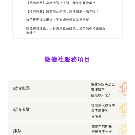
【感情挽回】當感情遇上瓶頸，我該怎麼挽救？
【婚前調查】婚前知己知彼，讓婚姻多一層保障！
孩子叛逆期怎麼辦？子女調查輕鬆掌握行蹤
關係經營理論：比起無意義的謾罵，適時的保持距離會
更好！
親愛的別再這樣！那些以愛為名的「情緒勒索」正綁架
了你們的關係
網戀是詐騙？徵信社曝常見的「交友&包裹詐騙」手法
徵信社服務項目
比較「泰國情降法」、「和合術」、「徵信社挽回」！
哪個挽回成效佳？
老公外遇了？跨海婚姻的真相，竟是一道道愛情謊言
徵信風險論：委託「徵信社」真有效果嗎？會不會被
告？
感情挽回
父母戀愛學分：孩子交往對象好複雜？如何一探究竟對
方底細
婚姻生活總不順？徵信社曝失敗婚姻常見的幾種生活模
感情破壞
式
【外遇蒐證】老公在外面有小三，我該怎麼保護我自
己？
抓姦
遭介入的感情怎麼復仇？如何給渣男、渣女一個教訓