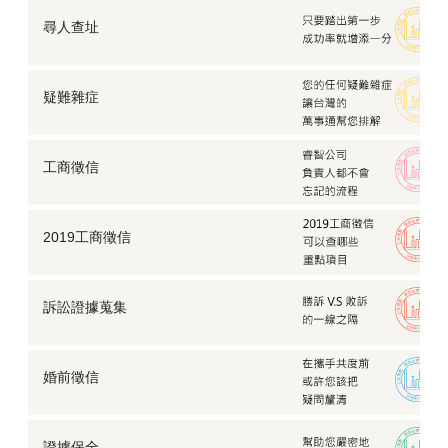
【婚前徵信】不確定該不該結婚，他連存摺都不讓我
看…
尋人查址
【離婚蒐證】他不跟我離婚，不願意簽字怎麼辦？
【婚前徵信】好姊妹要想婚了，可是她說她的他有點
怪…
疑難雜症
【防止仙人跳】有心人士設計仙人跳，我該如何自保？
【工商徵信】家族企業鬧糾紛，徵信蒐證推翻親戚謊言
工商徵信
【離婚談判】外遇被老婆發現怎麼辦？
我的預算有限，這樣還能委託徵信社嗎？
老公行蹤詭異怎麼查？徵信社「行蹤調查」揭真相
2019工商徵信
離職員工疑似違反競業禁止條款，該如何查證？
【外遇蒐證】老公偷吃女學生大搞不倫，元配看不下
去…
訴訟證據蒐集
徵信社賺錢很容易？從業超過十年職員曝真相究竟為何
徵信社抓姦與自行抓姦差異？需要注意什麼？
婚前徵信
出租陪伴？徵信社竟有「空氣人」服務！陪你走過每一
個孤寂時分
【身家調查】網友說他要找我一起創業，我可以答應他
嗎？
證據保全