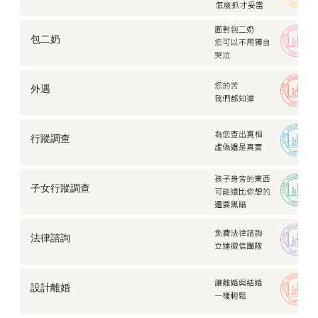
不可不防！常見的五大徵信社陷阱招術
外遇的真相：不是我對婚姻不忠誠，是現實逼得我選擇
包二奶
離開
【感情挽救】十年婚姻挽救，讓劈腿丈夫回頭是岸。
無法及時擁抱的愛，「遠距離」是感情的致命題？
外遇
【尋人查址】要如何在茫茫人海中，找到亦師亦友的伯
樂？
【家暴蒐證】斯文姊夫家暴姊姊，卻以為不會被發現…
行蹤調查
【婚前徵信】結婚前前任找上門，我該怎麼做？
【感情挽救】女友偷吃已婚男，老實男友蒐證揭發渣男
真面目
子女行蹤調查
【企業徵信】找朋友幫忙經營公司，他卻捲款而逃…
「啪—」巴掌聲下的女人，遠離家暴究竟該怎麼做？
法律諮詢
【行蹤調查】每個月都會消失一次的男朋友，到底去了
哪裡？
蔓延數十年的思念，竟靠徵信社協助尋回？
設計離婚
【企業徵信】公司聘請了一個來路不明的高層，身為股
東我該…