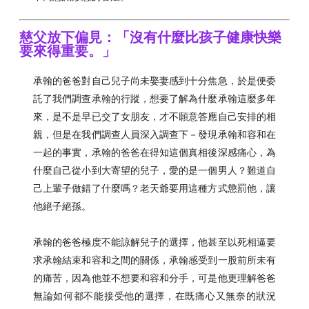
慈父放下偏見：「沒有什麼比孩子健康快樂
要來得重要。」
承翰的爸爸對自己兒子尚未娶妻感到十分焦急，於是便委
託了我們調查承翰的行蹤，想要了解為什麼承翰這麼多年
來，是不是早已交了女朋友，才不願意答應自己安排的相
親，但是在我們調查人員深入調查下－發現承翰和容和在
一起的事實，承翰的爸爸在得知這個真相後深感痛心，為
什麼自己從小到大寄望的兒子，愛的是一個男人？難道自
己上輩子做錯了什麼嗎？老天爺要用這種方式懲罰他，讓
他絕子絕孫。
承翰的爸爸極度不能諒解兒子的選擇，他甚至以死相逼要
求承翰結束和容和之間的關係，承翰感受到一股前所未有
的痛苦，因為他並不想要和容和分手，可是他更理解爸爸
無論如何都不能接受他的選擇，在既痛心又無奈的狀況