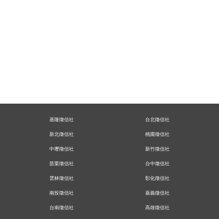
魘！
失而復得的父子關係，讓台商在晚年享有圓滿的人生
立達跟蹤調查發現枕邊人不為人知的一面、藏在婚姻背
後的祕密
工商徵信－委託人的情報局，幫您察覺合作背後的風險
空氣人出租：靜靜地陪伴你走過孤單的時刻，在你需要
人陪的時候
【婚前調查】突然說要冷靜一段時間的她，究竟出了什
麼變化？
【感情挽救】苦等對方回心轉意，不如找專家幫你找對
方法。
基隆徵信社
台北徵信社
【失蹤找人】幫委託人找回十五年前，激勵自己起身而
行的恩師
新北徵信社
桃園徵信社
【著作權盜用】創作遭他人侵占還上傳數位平台，我該
中壢徵信社
新竹徵信社
怎麼辦？
苗栗徵信社
台中徵信社
【婚前調查】她燦爛笑容背後藏著什麼我不知道的心
事？
雲林徵信社
彰化徵信社
霸凌蒐證－讓證據幫受害者說話，讓正義得以伸張。
南投徵信社
嘉義徵信社
看不見的網路風險知多少？徵信找人幫你找出背後鍵盤
手。
台南徵信社
高雄徵信社