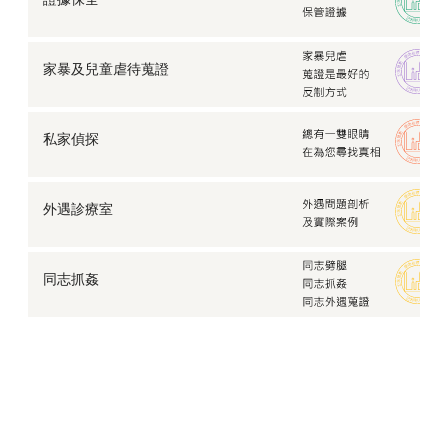
【外遇蒐證】某知名企業老闆背著元配養了小三整整五
年
【失蹤找人】前女友為自己生了孩子卻毫不知情…
家暴及兒童虐待蒐證
【家庭暴力】每個人都值得被愛，切勿縱容另一半的暴
力行為！
【反外遇蒐證】外遇被另一半發現，可以採取什麼方式
私家偵探
讓情勢逆轉？
【劈腿證據】不被愛的才是第三者？要怎麼保護自己在
婚姻上的權益？
外遇診療室
【職場霸凌】讓人不堪其擾的職場霸凌，要怎麼結束這
場惡夢？
夫妻關係論：出現裂縫的婚姻該如何修補？
同志抓姦
愛情中的第三者，明知介入他人感情是錯，為何仍一意
孤行？
發現配偶有炮友，我該離婚嗎？
擔心孩子沉溺網路走偏，徵信社網路交友風險及如何防
範？
徵信社報價Q&A，為何總要見面後才得以報價？
面對婚外情的真相，該如何修復關係？
別再幫他找藉口，讓家暴蒐證幫你擺脫令人心碎的夢