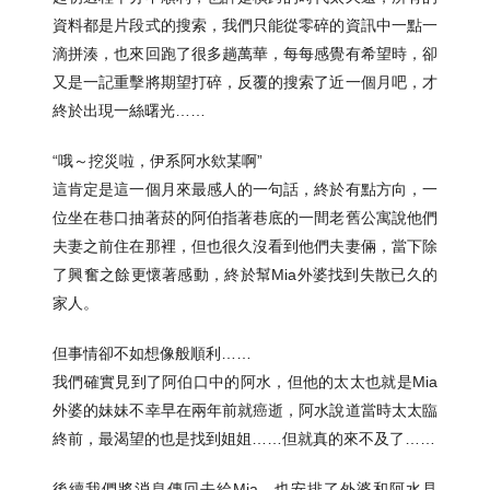
資料都是片段式的搜索，我們只能從零碎的資訊中一點一
滴拼湊，也來回跑了很多趟萬華，每每感覺有希望時，卻
又是一記重擊將期望打碎，反覆的搜索了近一個月吧，才
終於出現一絲曙光……
“哦～挖災啦，伊系阿水欸某啊”
這肯定是這一個月來最感人的一句話，終於有點方向，一
位坐在巷口抽著菸的阿伯指著巷底的一間老舊公寓說他們
夫妻之前住在那裡，但也很久沒看到他們夫妻倆，當下除
了興奮之餘更懷著感動，終於幫Mia外婆找到失散已久的
家人。
但事情卻不如想像般順利……
我們確實見到了阿伯口中的阿水，但他的太太也就是Mia
外婆的妹妹不幸早在兩年前就癌逝，阿水說道當時太太臨
終前，最渴望的也是找到姐姐……但就真的來不及了……
後續我們將消息傳回去給Mia，也安排了外婆和阿水見