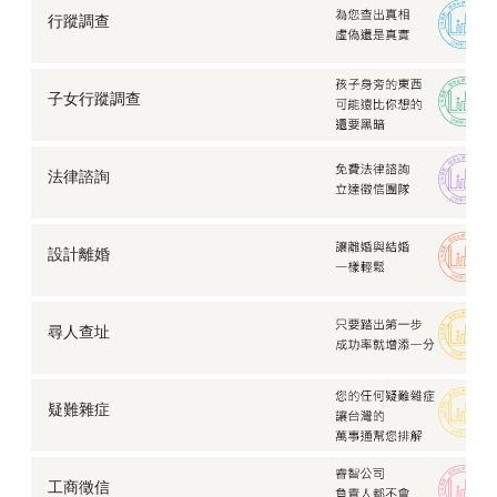
【家暴蒐證】斯文姊夫家暴姊姊，卻以為不會被發現…
行蹤調查
【婚前徵信】結婚前前任找上門，我該怎麼做？
【感情挽救】女友偷吃已婚男，老實男友蒐證揭發渣男
真面目
子女行蹤調查
【企業徵信】找朋友幫忙經營公司，他卻捲款而逃…
「啪—」巴掌聲下的女人，遠離家暴究竟該怎麼做？
法律諮詢
【行蹤調查】每個月都會消失一次的男朋友，到底去了
哪裡？
蔓延數十年的思念，竟靠徵信社協助尋回？
設計離婚
【企業徵信】公司聘請了一個來路不明的高層，身為股
東我該…
【婚前徵信】不確定該不該結婚，他連存摺都不讓我
看…
尋人查址
【離婚蒐證】他不跟我離婚，不願意簽字怎麼辦？
【婚前徵信】好姊妹要想婚了，可是她說她的他有點
怪…
疑難雜症
【防止仙人跳】有心人士設計仙人跳，我該如何自保？
【工商徵信】家族企業鬧糾紛，徵信蒐證推翻親戚謊言
工商徵信
【離婚談判】外遇被老婆發現怎麼辦？