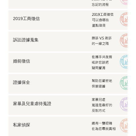
我的預算有限，這樣還能委託徵信社嗎？
老公行蹤詭異怎麼查？徵信社「行蹤調查」揭真相
2019工商徵信
離職員工疑似違反競業禁止條款，該如何查證？
【外遇蒐證】老公偷吃女學生大搞不倫，元配看不下
去…
訴訟證據蒐集
徵信社賺錢很容易？從業超過十年職員曝真相究竟為何
徵信社抓姦與自行抓姦差異？需要注意什麼？
婚前徵信
出租陪伴？徵信社竟有「空氣人」服務！陪你走過每一
個孤寂時分
【身家調查】網友說他要找我一起創業，我可以答應他
嗎？
證據保全
【外遇蒐證】某知名企業老闆背著元配養了小三整整五
年
【失蹤找人】前女友為自己生了孩子卻毫不知情…
家暴及兒童虐待蒐證
【家庭暴力】每個人都值得被愛，切勿縱容另一半的暴
力行為！
【反外遇蒐證】外遇被另一半發現，可以採取什麼方式
私家偵探
讓情勢逆轉？
【劈腿證據】不被愛的才是第三者？要怎麼保護自己在