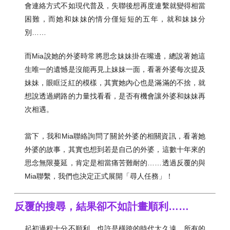
會連絡方式不如現代普及，失聯後想再度連繫就變得相當
困難，而她和妹妹的情分僅短短的五年，就和妹妹分
別……
而Mia說她的外婆時常將思念妹妹掛在嘴邊，總說著她這
生唯一的遺憾是沒能再見上妹妹一面，看著外婆每次提及
妹妹，眼眶泛紅的模樣，其實她內心也是滿滿的不捨，就
想說透過網路的力量找看看，是否有機會讓外婆和妹妹再
次相遇。
當下，我和Mia聯絡詢問了關於外婆的相關資訊，看著她
外婆的故事，其實也想到若是自己的外婆，這數十年來的
思念無限蔓延，肯定是相當痛苦難耐的……透過反覆的與
Mia聯繫，我們也決定正式展開「尋人任務」！
反覆的搜尋，結果卻不如計畫順利……
起初過程十分不順利，也許是橫跨的時代太久遠，所有的