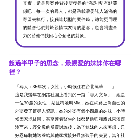
其實，還是與案件背後所獲得的“滿足感”有點關
係吧，每一次的尋人，都是乘載著委託人滿滿的
寄望去執行，接觸這類型的案件時，總能更同理
的體會他們對於親情或友情的思念，也會竭盡全
力的替他們找回心心念念的對象。
超過半甲子的思念，最親愛的妹妹你在哪
裡？
「尋人：35年次，女性，小時候住在台北萬華……」
這是我幾年在網路社團上看到的一篇「尋人文章」，她是
一位30歲的女性，姑且稱她叫Mia，她在網路上為自己的
外婆發了篇尋人資訊，她的外婆有個小四歲的妹妹，小時
候因家境貧困，甚至連看醫生的錢都是勉強和親戚東湊西
湊而來，經父母的反覆討論後，為了妹妹的未來著想，只
好忍痛將她送養給其他家境較好且無孩子的夫妻，當年社