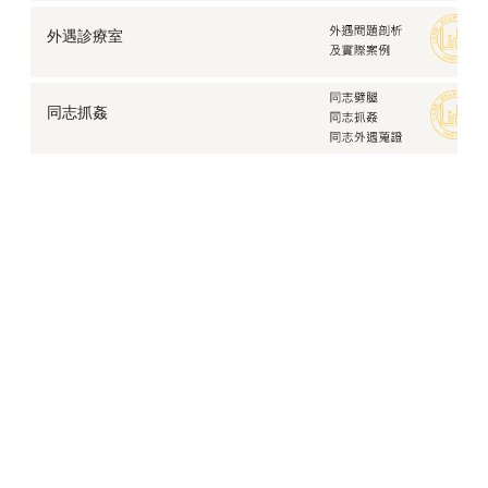
婚姻上的權益？
外遇診療室
【職場霸凌】讓人不堪其擾的職場霸凌，要怎麼結束這
場惡夢？
夫妻關係論：出現裂縫的婚姻該如何修補？
同志抓姦
愛情中的第三者，明知介入他人感情是錯，為何仍一意
孤行？
發現配偶有炮友，我該離婚嗎？
擔心孩子沉溺網路走偏，徵信社網路交友風險及如何防
範？
徵信社報價Q&A，為何總要見面後才得以報價？
面對婚外情的真相，該如何修復關係？
別再幫他找藉口，讓家暴蒐證幫你擺脫令人心碎的夢
魘！
失而復得的父子關係，讓台商在晚年享有圓滿的人生
立達跟蹤調查發現枕邊人不為人知的一面、藏在婚姻背
後的祕密
工商徵信－委託人的情報局，幫您察覺合作背後的風險
空氣人出租：靜靜地陪伴你走過孤單的時刻，在你需要
人陪的時候