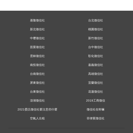
【婚前調查】突然說要冷靜一段時間的她，究竟出了什
麼變化？
【感情挽救】苦等對方回心轉意，不如找專家幫你找對
方法。
基隆徵信社
台北徵信社
【失蹤找人】幫委託人找回十五年前，激勵自己起身而
行的恩師
新北徵信社
桃園徵信社
【著作權盜用】創作遭他人侵占還上傳數位平台，我該
中壢徵信社
新竹徵信社
怎麼辦？
苗栗徵信社
台中徵信社
【婚前調查】她燦爛笑容背後藏著什麼我不知道的心
事？
雲林徵信社
彰化徵信社
霸凌蒐證－讓證據幫受害者說話，讓正義得以伸張。
南投徵信社
嘉義徵信社
看不見的網路風險知多少？徵信找人幫你找出背後鍵盤
手。
台南徵信社
高雄徵信社
【空氣人出租】簡單的陪伴，當你想傾訴時我就在你身
屏東徵信社
宜蘭徵信社
旁
台東徵信社
花蓮徵信社
公司謊言連篇，該如何揪出他們造假證據？
澎湖徵信社
2019工商徵信
徵信社尋人服務的重要性，是想找誰都可以嗎？
2021委託徵信社要注意些什麼
徵信社在幹嘛
【行蹤調查】唸碩士班的男朋友常常搞消失，我該怎麼
辦？
空氣人出租
菲律賓徵信社
兒子從不袒露的秘密，跟蹤調查帶你一探究竟
婚前徵信：「她說她愛上別人，但事實卻另有蹊蹺…」