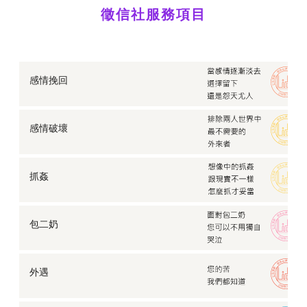
網戀是詐騙？徵信社曝常見的「交友&包裹詐騙」手法
徵信社服務項目
比較「泰國情降法」、「和合術」、「徵信社挽回」！
哪個挽回成效佳？
老公外遇了？跨海婚姻的真相，竟是一道道愛情謊言
徵信風險論：委託「徵信社」真有效果嗎？會不會被
告？
感情挽回
父母戀愛學分：孩子交往對象好複雜？如何一探究竟對
方底細
婚姻生活總不順？徵信社曝失敗婚姻常見的幾種生活模
感情破壞
式
【外遇蒐證】老公在外面有小三，我該怎麼保護我自
己？
抓姦
遭介入的感情怎麼復仇？如何給渣男、渣女一個教訓
不可不防！常見的五大徵信社陷阱招術
外遇的真相：不是我對婚姻不忠誠，是現實逼得我選擇
包二奶
離開
【感情挽救】十年婚姻挽救，讓劈腿丈夫回頭是岸。
無法及時擁抱的愛，「遠距離」是感情的致命題？
外遇
【尋人查址】要如何在茫茫人海中，找到亦師亦友的伯
樂？