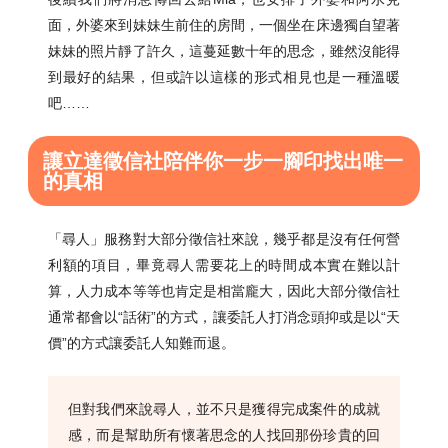
面，外婆來到妹妹生前住的房間，一個坐在床邊獨自望著
妹妹的照片靜了許久，這蔓延數十年的思念，雖然沒能得
到最好的結果，但或許以這樣的形式相見也是一種溫暖
吧……
讓立達徵信社陪伴你一步一腳印找出唯一
的真相
「尋人」服務對大部分徵信社來說，幾乎都是沒有任何營
利額的項目，畢竟尋人需要花上的時間成本實在難以計
算，人力成本等等也肯定是相當龐大，因此大部分徵信社
通常都會以“話術”的方式，讓委託人打消念頭抑或是以“天
價”的方式讓委託人知難而退。
但對我們來說尋人，並不只是獲得完成案件的成就
感，而是幫助所有懷著思念的人找回那份珍貴的回