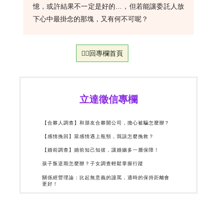
憶，或許結果不一定是好的…，但若能讓委託人放
下心中最掛念的那塊，又有何不可呢？
👉🏻回專欄首頁
立達徵信專欄
【合夥人調查】和朋友合夥開公司，擔心被騙怎麼辦？
【感情挽回】當感情遇上瓶頸，我該怎麼挽救？
【婚前調查】婚前知己知彼，讓婚姻多一層保障！
孩子叛逆期怎麼辦？子女調查輕鬆掌握行蹤
關係經營理論：比起無意義的謾罵，適時的保持距離會
更好！
親愛的別再這樣！那些以愛為名的「情緒勒索」正綁架
了你們的關係